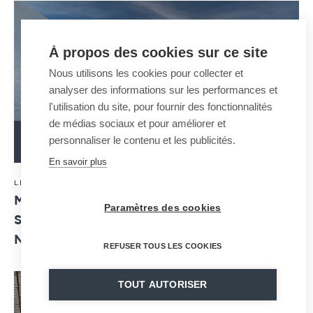
À propos des cookies sur ce site
Nous utilisons les cookies pour collecter et
analyser des informations sur les performances et
l'utilisation du site, pour fournir des fonctionnalités
de médias sociaux et pour améliorer et
personnaliser le contenu et les publicités.
LIRE L'ARTICLE
En savoir plus
24 · 05 · 2024
LES ACTUALITÉS MND
MND SAFETY DÉVOILE SON NOUVEAU
Paramètres des cookies
SYSTÈME DE SURVEILLANCE DU MANTEAU
NEIGEUX, LE NIVWATCH™
REFUSER TOUS LES COOKIES
TOUT AUTORISER