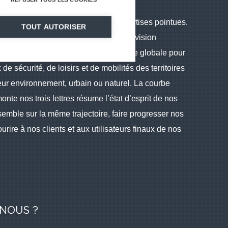
monde de défis qui requiert des expertises pointues.
TOUT AUTORISER
s acteurs qu’ils s’inscrivent dans une vision
e. Notre choix : proposer une approche globale pour
e sécurité, de loisirs et de mobilités des territoires
eur environnement, urbain ou naturel. La courbe
nte nos trois lettres résume l’état d’esprit de nos
semble sur la même trajectoire, faire progresser nos
urire à nos clients et aux utilisateurs finaux de nos
NOUS ?