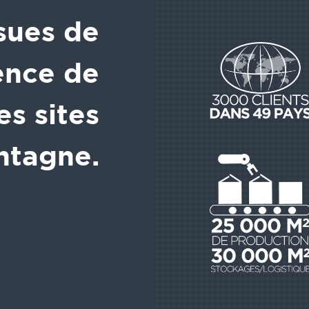
ssues de
ence de
s sites
ntagne.