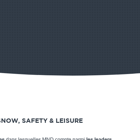
NOW, SAFETY & LEISURE
es
dans lesquelles MND compte parmi
les leaders