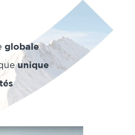
e
globale
rque
unique
tés