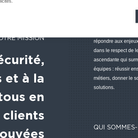
icités.
La montagne est un 
Ces défis exigent de
globalisée et durabl
OTRE MISSION
répondre aux enjeux d
dans le respect de l
écurité,
ascendante qui surmo
équipes : réussir en
 et à la
métiers, donner le so
solutions.
tous en
clients
QUI SOMMES-
rouvées