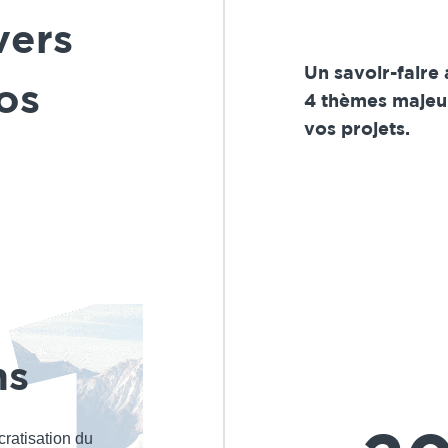
vers
Un savoir-faire
os
4 thèmes majeur
vos projets.
ns
ratisation du