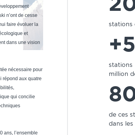
2
 développement
ski n’ont de cesse
stations
ui faire évoluer la
écologique et
+
ent dans une vision
stations
tée nécessaire pour
million 
ui répond aux quatre
ilités,
8
nique qui concilie
techniques
de ces s
dans les
20 ans, l’ensemble