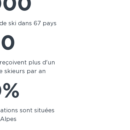
000
 de ski dans 67 pays
50
 reçoivent plus d'un
de skieurs par an
0%
tations sont situées
 Alpes