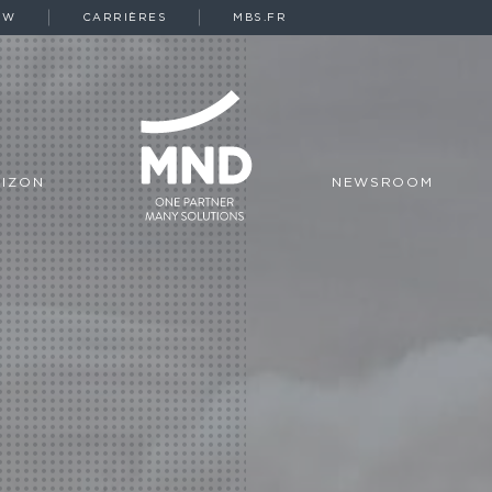
OW
CARRIÈRES
MBS.FR
IZON
NEWSROOM