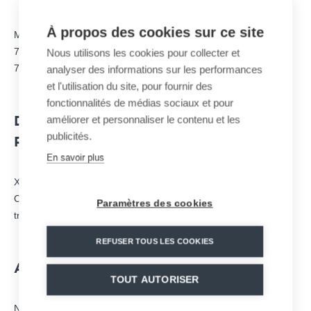
À propos des cookies sur ce site
MND – Parc d’Activités ALPESPACE
74, Voie Magellan
Nous utilisons les cookies pour collecter et
73800 Sainte-Hélène-du-Lac – FRANCE
analyser des informations sur les performances
et l'utilisation du site, pour fournir des
fonctionnalités de médias sociaux et pour
améliorer et personnaliser le contenu et les
DIRECTEUR ET RESPONSABLE DE LA
publicités.
RÉDACTION :
En savoir plus
Xavier GALLOT-LAVALLÉE –
communication@mnd.com
Ce site n’est pas un site marchand et ne gère aucune
Paramètres des cookies
transaction ou commande en ligne.
REFUSER TOUS LES COOKIES
AGENCE WEB :
TOUT AUTORISER
Neptune Internet Services