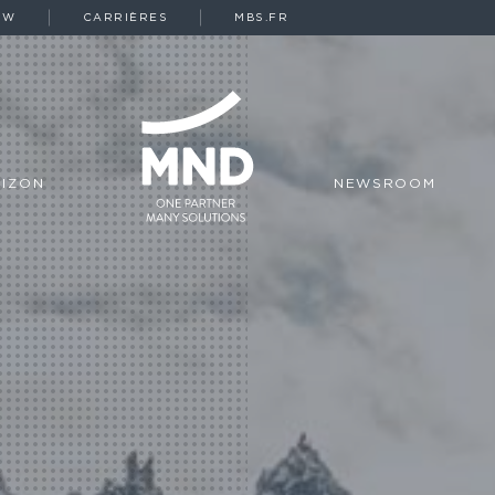
OW
CARRIÈRES
MBS.FR
IZON
NEWSROOM