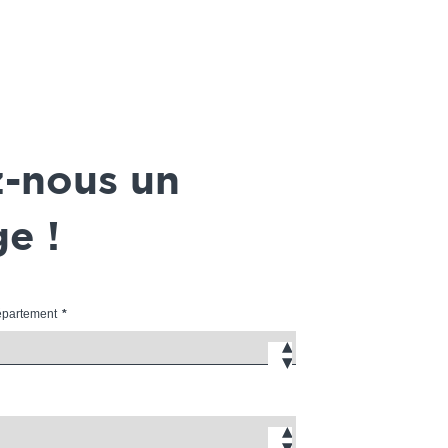
z-nous un
e !
département
*