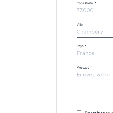
Code Postal
*
Ville
Pays
*
Message
*
J'accepte de rece