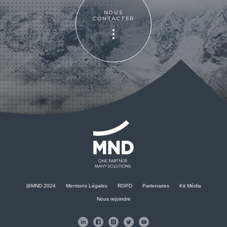
NOUS
CONTACTER
NOUS
CONTACTER
@MND 2024
Mentions Légales
RGPD
Partenaires
Kit Média
Nous rejoindre