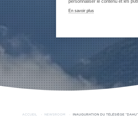
personnaliser le contenu et les publ
En savoir plus
ACCUEIL
·
NEWSROOM
·
INAUGURATION DU TÉLÉSIÈGE “DAHU”