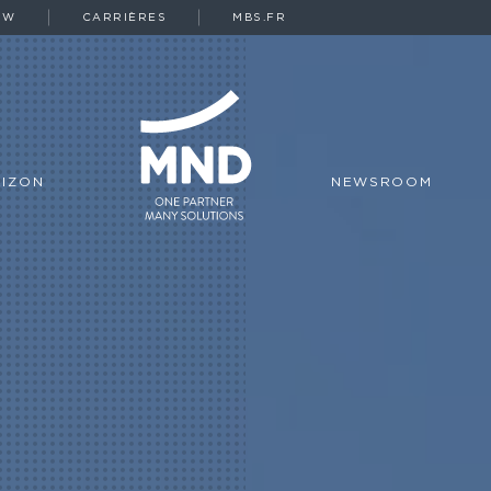
OW
CARRIÈRES
MBS.FR
IZON
NEWSROOM