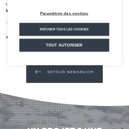
Le mardi 16 avril 2024 à 13h30, rejoignez-nous au salon
Mountain Planet
pour un événement spécial MND.
Paramètres des cookies
📍 ALLÉE 7 – STAND N°762
REFUSER TOUS LES COOKIES
>>
Demandez votre invitation
<<
TOUT AUTORISER
RETOUR NEWSROOM