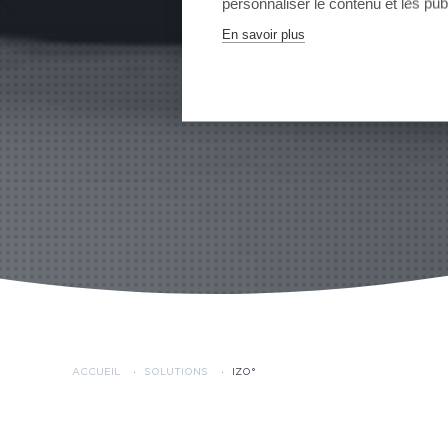
personnaliser le contenu et les publ
En savoir plus
ACCUEIL
·
SOLUTIONS
·
IZO°