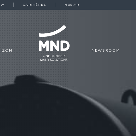
OW
CARRIÈRES
MBS.FR
IZON
NEWSROOM