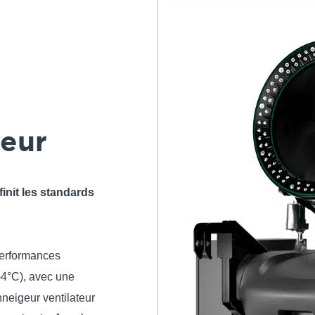
teur
init les standards
performances
-4°C), avec une
neigeur ventilateur