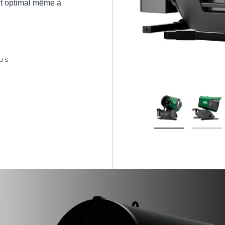
nt optimal même à
LUS