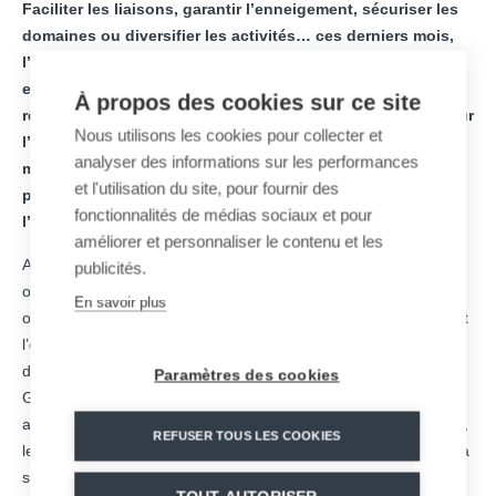
Faciliter les liaisons, garantir l’enneigement, sécuriser les
domaines ou diversifier les activités… ces derniers mois,
l’ensemble des équipes du groupe industriel français MND
est resté mobilisé malgré le contexte sanitaire pour
À propos des cookies sur ce site
répondre à ces enjeux clés des territoires de montagne. Sur
Nous utilisons les cookies pour collecter et
l’ensemble des métiers, ce sont près de 100 installations
analyser des informations sur les performances
mises en service sur tous les massifs à travers le monde
et l'utilisation du site, pour fournir des
pour accompagner le développement et contribuer à
fonctionnalités de médias sociaux et pour
l’attractivité des destinations hiver comme été.
améliorer et personnaliser le contenu et les
Afin de garantir une offre de glisse sur les domaines skiables
publicités.
ouverts ou sur les espaces nordiques, les équipes MND SNOW
En savoir plus
ont assuré les mises en service, la maintenance, la formation et
l’optimisation d’installations de neige de culture. Aux côtés des
domaines de La Rosière, Chamrousse, Lans en Vercors, Le
Paramètres des cookies
Grand Bornand et Valmeinier mais aussi des stations
autrichiennes de Katschberg Bergbahnen, Zell am Ziller et Fiss,
REFUSER TOUS LES COOKIES
les solutions d’enneigement de MND SNOW ont accompagné la
saison hivernale.