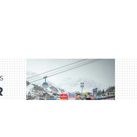
S
R
!
BE