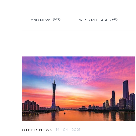
MND NEWS
(103)
PRESS RELEASES
(41)
14 · 04 · 2021
OTHER NEWS
READ MORE