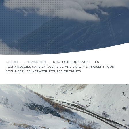
ACCUEIL
·
NEWSROOM
·
ROUTES DE MONTAGNE : LES
TECHNOLOGIES SANS EXPLOSIFS DE MND SAFETY S’IMPOSENT POUR
SÉCURISER LES INFRASTRUCTURES CRITIQUES