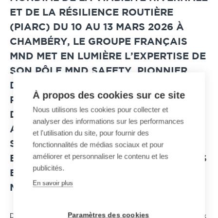
ET DE LA RÉSILIENCE ROUTIÈRE
(PIARC) DU 10 AU 13 MARS 2026 À
CHAMBÉRY, LE GROUPE FRANÇAIS
MND MET EN LUMIÈRE L’EXPERTISE DE
SON PÔLE
MND SAFETY
, PIONNIER
DES SYSTÈMES DE DÉCLENCHEMENT
À propos des cookies sur ce site
PRÉVENTIF D’AVALANCHES À
Nous utilisons les cookies pour collecter et
DISTANCE SANS EXPLOSIFS,
analyser des informations sur les performances
AUJOURD’HUI DÉPLOYÉS POUR
et l'utilisation du site, pour fournir des
SÉCURISER ROUTES, VOIES FERRÉES
fonctionnalités de médias sociaux et pour
améliorer et personnaliser le contenu et les
ET INFRASTRUCTURES STRATÉGIQUES
publicités.
EN SECTEUR MONTAGNEUX DANS LE
En savoir plus
MONDE ENTIER.
Paramètres des cookies
Dans un contexte marqué par un hiver particulièrement neigeux