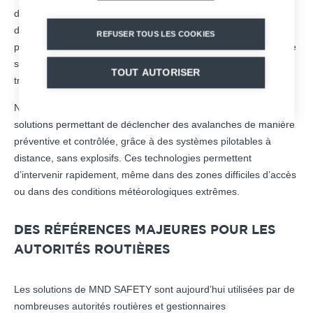
dans plusieurs massifs européens, les gestionnaires
d’infrastructures doivent faire face à des épisodes avalancheux
REFUSER TOUS LES COOKIES
plus conséquents et plus imprévisibles, renforçant les enjeux de
sécurité et de continuité d’exploitation des réseaux de
TOUT AUTORISER
transport.
N°1 mondial depuis plus de 30 ans, MND développe des
solutions permettant de déclencher des avalanches de manière
préventive et contrôlée, grâce à des systèmes pilotables à
distance, sans explosifs. Ces technologies permettent
d’intervenir rapidement, même dans des zones difficiles d’accès
ou dans des conditions météorologiques extrêmes.
DES RÉFÉRENCES MAJEURES POUR LES
AUTORITÉS ROUTIÈRES
Les solutions de MND SAFETY sont aujourd’hui utilisées par de
nombreuses autorités routières et gestionnaires