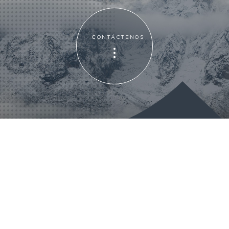
CONTÁCTENOS
CONTÁCTENOS
@MND 2024
Legal notice
GDRP
Partners
Media Kit
Join us