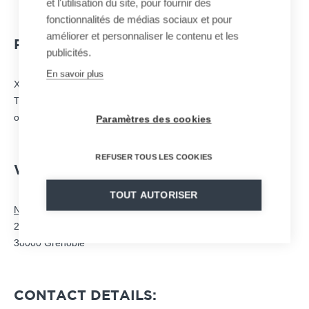
et l'utilisation du site, pour fournir des
fonctionnalités de médias sociaux et pour
améliorer et personnaliser le contenu et les
PUBLICATION DIRECTOR:
publicités.
En savoir plus
Xavier GALLOT-LAVALLÉE –
communication@mnd.com
This site is not a commercial site and does not manage any
online transactions or orders.
Paramètres des cookies
REFUSER TOUS LES COOKIES
WEBSITE TAKEOVER :
TOUT AUTORISER
Neptune Internet Services
2 rue de la paix
38000 Grenoble
CONTACT DETAILS: