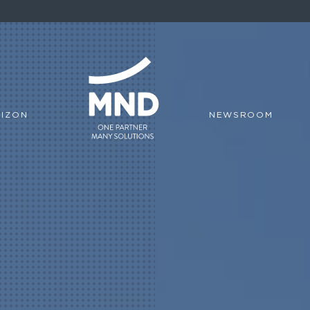
IZON
NEWSROOM