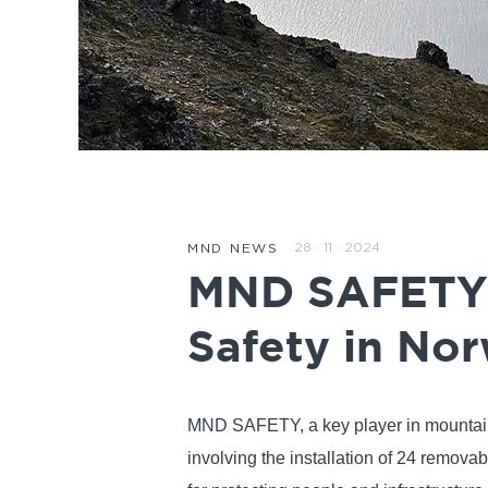
28 · 11 · 2024
MND NEWS
MND SAFETY: 
Safety in No
MND SAFETY, a key player in mountain sa
involving the installation of 24 remova