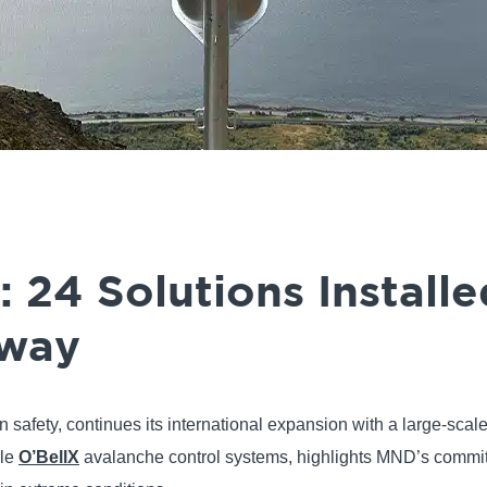
24 Solutions Installe
rway
fety, continues its international expansion with a large-scale p
ble
O’BellX
avalanche control systems, highlights MND’s commitm