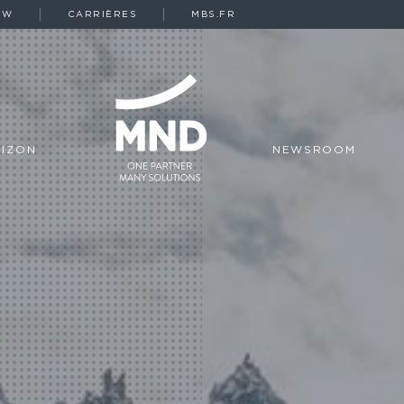
OW
CARRIÈRES
MBS.FR
IZON
NEWSROOM