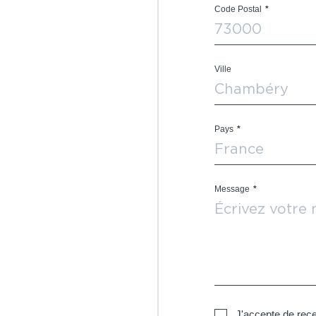
Code Postal
*
Ville
Pays
*
Message
*
J'accepte de rece