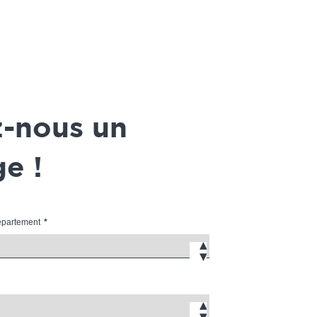
z-nous un
e !
département
*