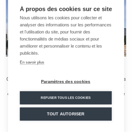
À propos des cookies sur ce site
Nous utilisons les cookies pour collecter et
analyser des informations sur les performances
et l'utilisation du site, pour fournir des
fonctionnalités de médias sociaux et pour
améliorer et personnaliser le contenu et les
publicités.
En savoir plus
LA STATION CABLINE
Grâce à son design élégant et à sa taille réduite, les gares
Paramètres des cookies
s’intègrent facilement dans le paysage urbain et peuvent
être implantées à proximité des autres infrastructures de
REFUSER TOUS LES COOKIES
transport.
L’accès à la plateforme est facilité pour tous les
TOUT AUTORISER
passagers, même en fauteuil roulant (escaliers,
escalateurs).