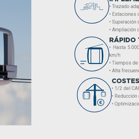
• Trazado ada
• Estaciones
• Superación 
• Ampliación 
RÁPIDO 
• Hasta 5.00
km/h
• Tiempos de 
• Alta frecuen
COSTES
• 1/2 del CAP
• Reducción d
• Optimizació