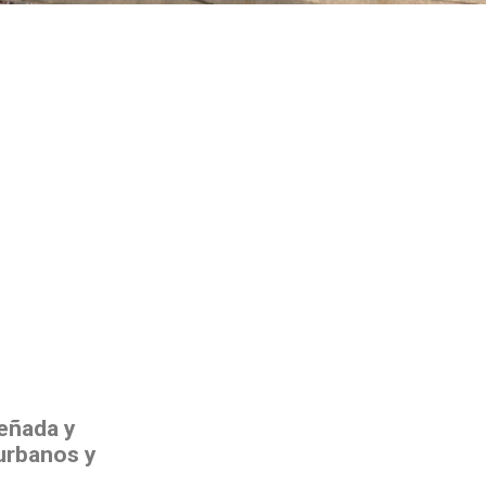
señada y
urbanos y