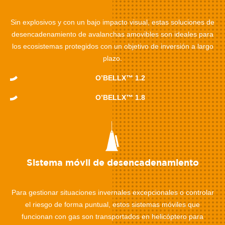
Sin explosivos y con un bajo impacto visual, estas soluciones de
desencadenamiento de avalanchas amovibles son ideales para
los ecosistemas protegidos con un objetivo de inversión a largo
plazo.
O’BELLX
™
1.2
O’BELLX
™
1.8
Sistema móvil de desencadenamiento
Para gestionar situaciones invernales excepcionales o controlar
el riesgo de forma puntual, estos sistemas móviles que
funcionan con gas son transportados en helicóptero para