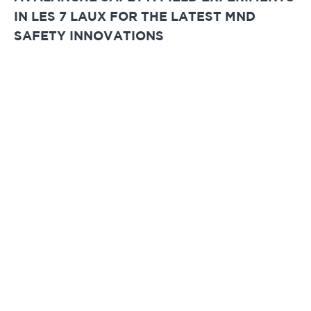
IN LES 7 LAUX FOR THE LATEST MND
SAFETY INNOVATIONS
LEER EL ARTÍCULO
22 · 12 · 2021
NOTICIAS DE MND
MND REINFORCES ITS LEADERSHIP
POSITION IN TERMS OF AVALANCHE RISK
PREVENTION FOR RESORTS AND ROAD
INFRASTRUCTURES