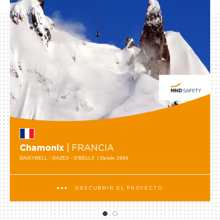
| FRANCIA
Chamonix
DAISYBELL - GAZEX - O'BELLX
| Desde 1994
DESCUBRIR EL PROYECTO