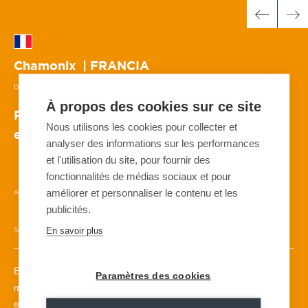
Chamonix
| FRANCIA
DAISYBELL - GAZEX - O'BELLX
| DESDE 1994
À propos des cookies sur ce site
Protección de una de las mayores zonas de
Nous utilisons les cookies pour collecter et
esquí a los pies del Mont Blanc
analyser des informations sur les performances
et l'utilisation du site, pour fournir des
fonctionnalités de médias sociaux et pour
améliorer et personnaliser le contenu et les
AVALANCHA
ESQUÍ
67 GAZEX™GAZFLEX™
6 O'BELLX™
1 DAISYBELL™
publicités.
En savoir plus
SIN EXPLOSIVOS
En Chamonix, la Compagnie du Mont-Blanc (CMB) gestiona
Paramètres des cookies
más de cien pistas de esquí y más de 2000 metros de desnivel
en los diferentes complejos esquiables que requieren una