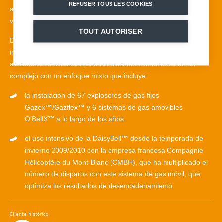
REFUSER TOUS LES COOKIES
atención especial para garantizar la seguridad tanto de los
visitantes como del personal operativo.
TOUT AUTORISER
Desde hace casi 25 años, MND acompaña la CMB con la
instalación regular de sistemas de desencadenamiento de
avalanchas a distancia para las distintas extensiones de su
complejo con un enfoque mixto que incluye:
la instalación de 67 explosores de gas fijos
Gazex
™
/Gazflex
™
y 6 sistemas de gas amovibles
O’BellX
™
a lo largo de los años.
el uso intensivo de la DaisyBell
™
desde la temporada de
invierno 2009/2010 con la empresa francesa Compagnie
Hélicoptère du Mont-Blanc (CMBH), que ha multiplicado el
número de disparos con este sistema de gas móvil, que
optimiza los resultados de desencadenamiento.
Cliente histórico