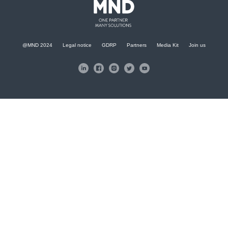
@MND 2024
Legal notice
GDRP
Partners
Media Kit
Join us