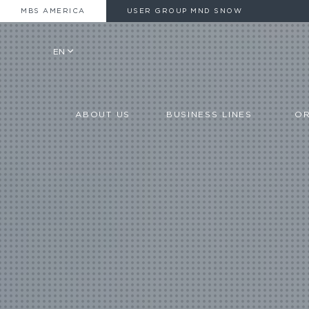
MBS AMERICA
USER GROUP MND SNOW
EN
ABOUT US
BUSINESS LINES
OR