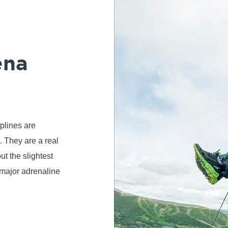
ena
iplines are
. They are a real
out the slightest
 major adrenaline