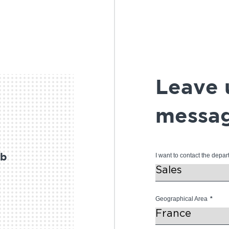
Leave 
messag
I want to contact the depar
ob
Geographical Area
*