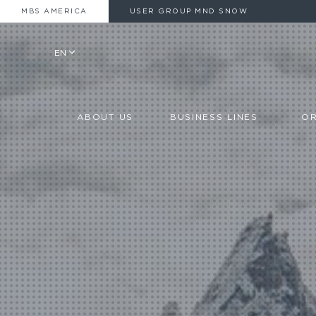
MBS AMERICA
USER GROUP MND SNOW
EN
ABOUT US
BUSINESS LINES
OR