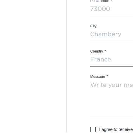
Postal code
*
City
Country
*
Message
*
I agree to receiv