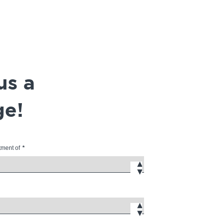
us a
e!
tment of
*