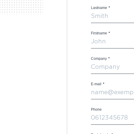
Lastname
*
Firstname
*
Company
*
E-mail
*
Phone