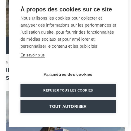
À propos des cookies sur ce site
Nous utilisons les cookies pour collecter et
analyser des informations sur les performances et
l'utilisation du site, pour fournir des fonctionnalités
de médias sociaux et pour améliorer et
personnaliser le contenu et les publicités.
LEER EL ARTÍCULO
En savoir plus
30 · 04 · 2024
NOTAS DE PRENSA
INAUGURATION OF HUY'S JIG-BACK: THE
Paramètres des cookies
SYMBOL OF THE CITY IS BACK !
REFUSER TOUS LES COOKIES
TOUT AUTORISER