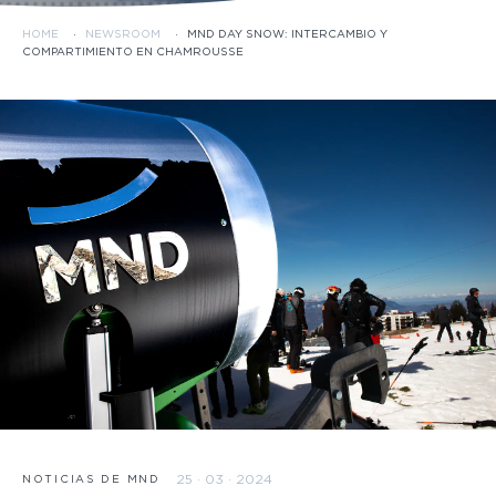
HOME
·
NEWSROOM
·
MND DAY SNOW: INTERCAMBIO Y
COMPARTIMIENTO EN CHAMROUSSE
25 · 03 · 2024
NOTICIAS DE MND