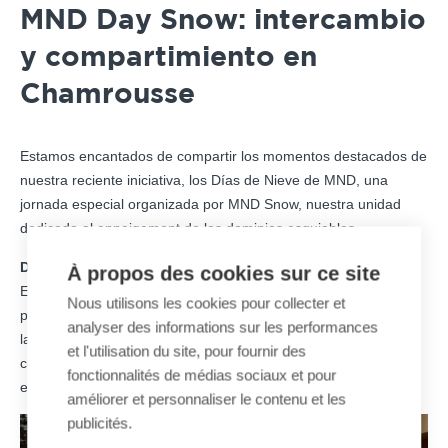
MND Day Snow: intercambio
y compartimiento en
Chamrousse
Estamos encantados de compartir los momentos destacados de
nuestra reciente iniciativa, los Días de Nieve de MND, una
jornada especial organizada por MND Snow, nuestra unidad
dedicada al enneigement de los dominios esquiables.
Descubriendo Chamrousse:
À propos des cookies sur ce site
En el corazón de los majestuosos Alpes franceses, tuvimos el
Nous utilisons les cookies pour collecter et
placer de recibir a nuestros clientes para una visita exclusiva a
analyser des informations sur les performances
la estación de Chamrousse, socio histórico de MND, equipada
et l'utilisation du site, pour fournir des
con un
sistema de enneigement completo
, que ofreció un
fonctionnalités de médias sociaux et pour
escenario perfecto para explorar las innovaciones de MND.
améliorer et personnaliser le contenu et les
publicités.