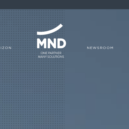
IZON
NEWSROOM