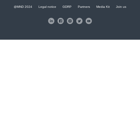
@MND 2024
Legal notice
GDRP
Partners
Media Kit
Join us