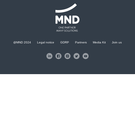
@MND 2024
Legal notice
GDRP
Partners
Media Kit
Join us