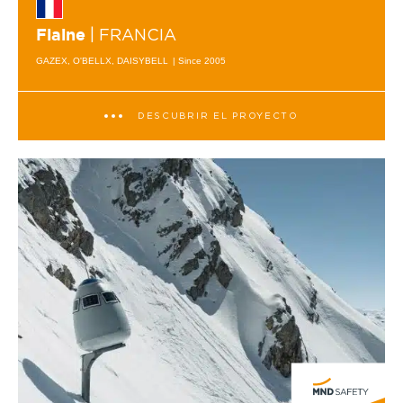
| FRANCIA
Flaine
GAZEX, O'BELLX, DAISYBELL
| Since 2005
DESCUBRIR EL PROYECTO