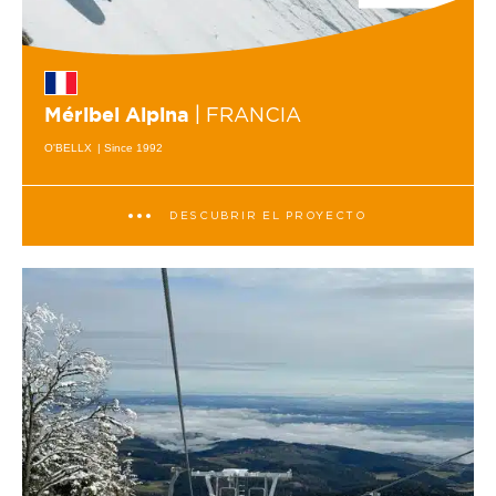
| FRANCIA
Méribel Alpina
O'BELLX
| Since 1992
DESCUBRIR EL PROYECTO