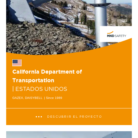
California Department of
Transportation
| ESTADOS UNIDOS
GAZEX, DAISYBELL
| Since 1989
DESCUBRIR EL PROYECTO