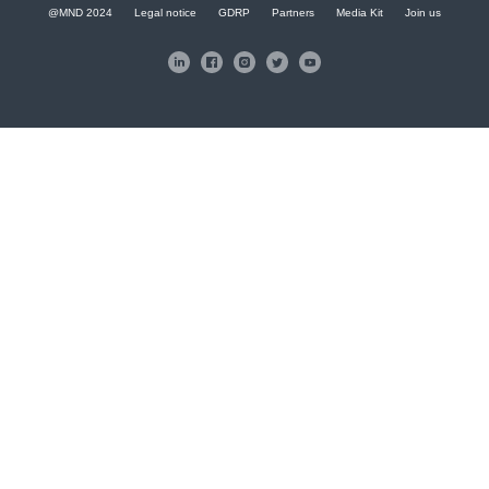
@MND 2024
Legal notice
GDRP
Partners
Media Kit
Join us