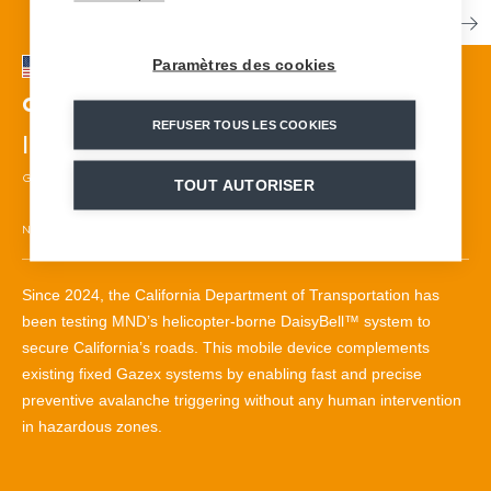
Paramètres des cookies
California Department of Transportation
REFUSER TOUS LES COOKIES
| ESTADOS UNIDOS
GAZEX, DAISYBELL
| SINCE 1989
TOUT AUTORISER
NO EXPLOSIVES
77 GAZEX/GAZFLEX
1 DAISYBELL
ROADS/HIGHWAYS
Since 2024, the California Department of Transportation has
been testing MND’s helicopter-borne DaisyBell™ system to
secure California’s roads. This mobile device complements
existing fixed Gazex systems by enabling fast and precise
preventive avalanche triggering without any human intervention
in hazardous zones.