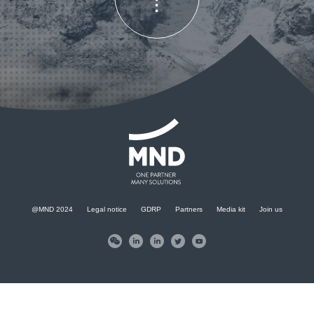
KONTAKT
@MND 2024
Legal notice
GDRP
Partners
Media kit
Join us