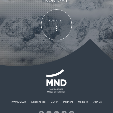
KONTAKT
KONTAKT
KONTAKT
@MND 2024
Legal notice
GDRP
Partners
Media kit
Join us