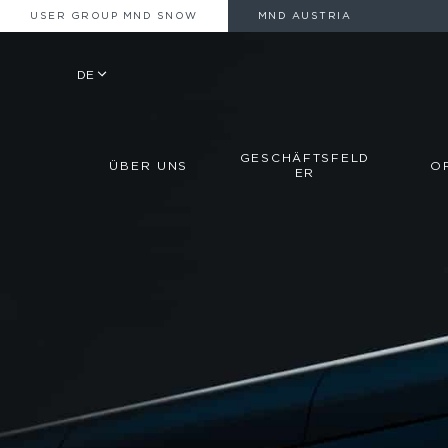
USER GROUP MND SNOW
MND AUSTRIA
DE
GESCHÄFTSFELD
ÜBER UNS
O
ER