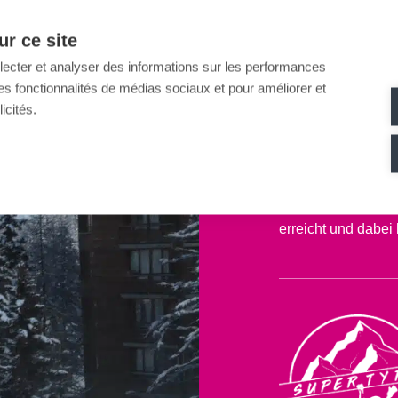
r ce site
Im Rahmen seiner D
llecter et analyser des informations sur les performances
Wintersportort La P
ir des fonctionnalités de médias sociaux et pour améliorer et
Gefälle steigern, 
icités.
Das in erster Linie
diversifizierten An
ganzjährigen Seilr
erreicht und dabei 