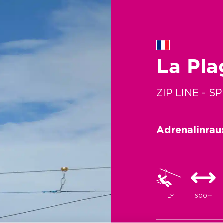
La Pla
ZIP LINE - S
Adrenalinrau
FLY
600m