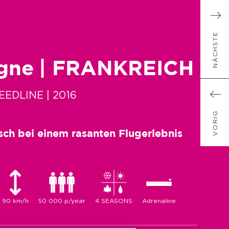
NÄCHSTE
gne
| FRANKREICH
PEEDLINE
| 2016
VORIG
sch bei einem rasanten Flugerlebnis
90 km/h
50 000 p/year
4 SEASONS
Adrenaline