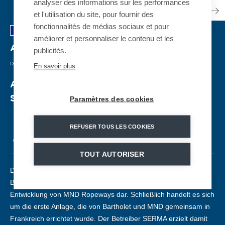
analyser des informations sur les performances
et l'utilisation du site, pour fournir des
fonctionnalités de médias sociaux et pour
améliorer et personnaliser le contenu et les
Avoriaz - La Léchère
| FRANKREICH
publicités.
DETACHABLE CHAIRLIFT
| 2019
En savoir plus
Avoriaz verbindet Frankreich und die
Schweiz über eine kuppelbare Sesselbahn
Paramètres des cookies
REFUSER TOUS LES COOKIES
CD6
3000 pph
96
1804m
239m
TOUT AUTORISER
Diese kuppelbare, 6-sitzige Sesselbahn wurde Ende 2019 in
Betrieb genommen und stellt einen wichtigen Meilenstein in der
Entwicklung von MND Ropeways dar. Schließlich handelt es sich
um die erste Anlage, die von Bartholet und MND gemeinsam in
Frankreich errichtet wurde. Der Betreiber SERMA erzielt damit