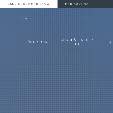
USER GROUP MND SNOW
MND AUSTRIA
DE
GESCHÄFTSFELD
ÜBER UNS
O
ER