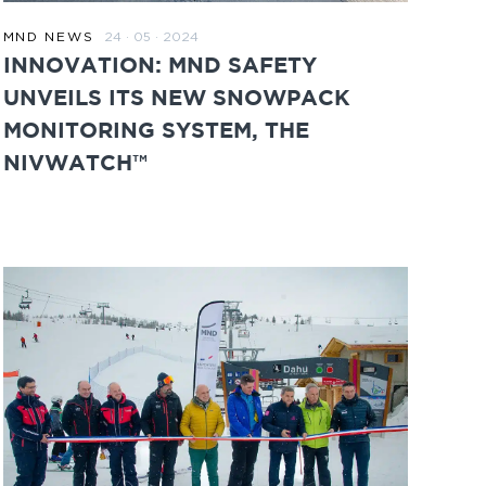
24 · 05 · 2024
MND NEWS
ZUM BEITRAG
INNOVATION: MND SAFETY
UNVEILS ITS NEW SNOWPACK
MONITORING SYSTEM, THE
NIVWATCH™