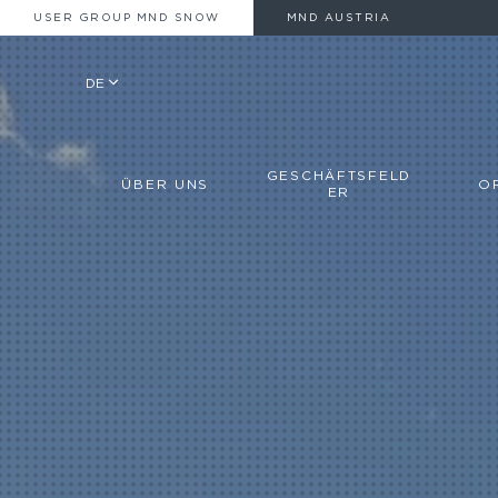
USER GROUP MND SNOW
MND AUSTRIA
DE
GESCHÄFTSFELD
ÜBER UNS
O
ER