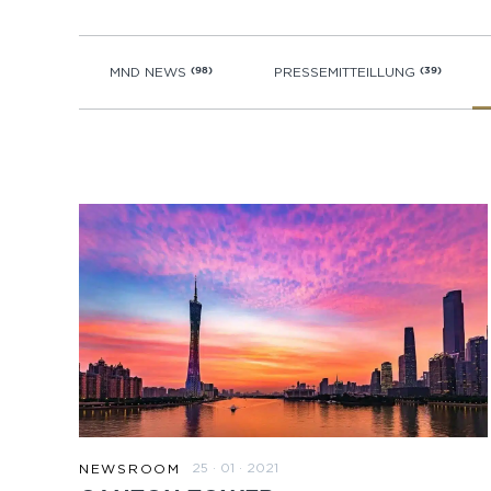
MND NEWS
(98)
PRESSEMITTEILLUNG
(39)
25 · 01 · 2021
NEWSROOM
ZUM BEITRAG