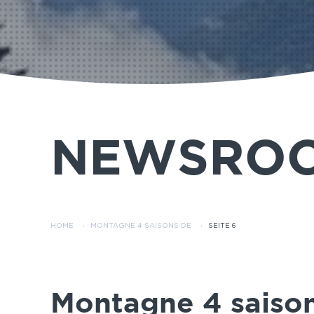
NEWSRO
HOME
·
MONTAGNE 4 SAISONS DE
·
SEITE 6
Montagne 4 saiso