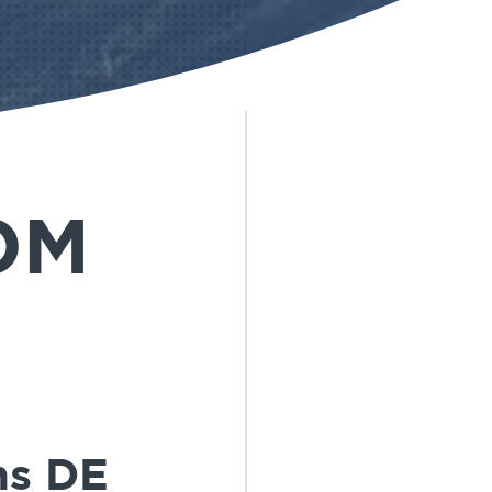
OM
ns DE