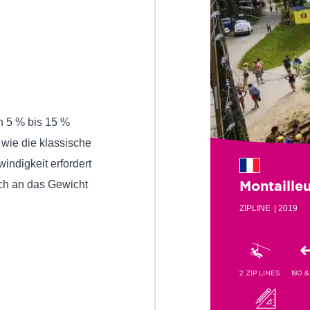
n 5 % bis 15 %
 wie die klassische
indigkeit erfordert
sch an das Gewicht
Montailleu
ZIPLINE
| 2019
2 ZIP LINES
180 