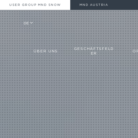
USER GROUP MND SNOW
MND AUSTRIA
DE
GESCHÄFTSFELD
ÜBER UNS
O
ER