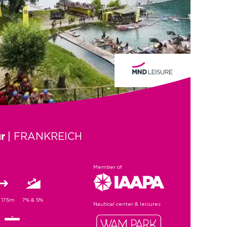
| FRANKREICH
r
Member of
& 175m
7% & 5%
Nautical center & leisures