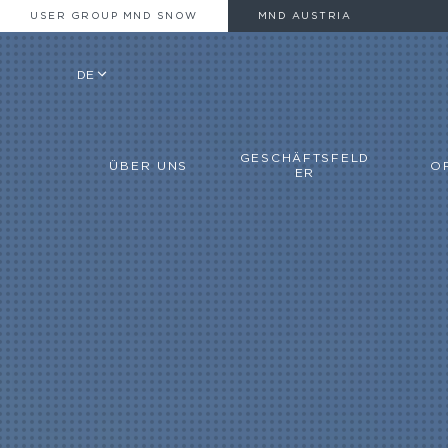
USER GROUP MND SNOW
MND AUSTRIA
DE
GESCHÄFTSFELD
ÜBER UNS
O
ER