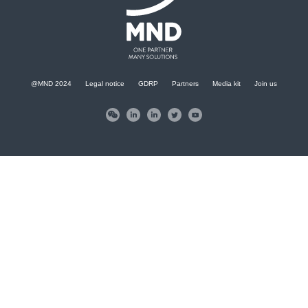
@MND 2024
Legal notice
GDRP
Partners
Media kit
Join us