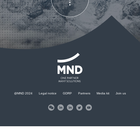
KONTAKT
@MND 2024
Legal notice
GDRP
Partners
Media kit
Join us