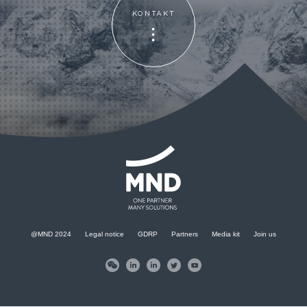
KONTAKT
KONTAKT
@MND 2024
Legal notice
GDRP
Partners
Media kit
Join us