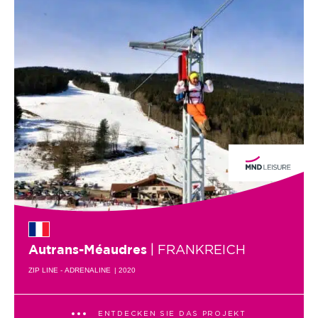
| FRANKREICH
Autrans-Méaudres
ZIP LINE - ADRENALINE
| 2020
ENTDECKEN SIE DAS PROJEKT