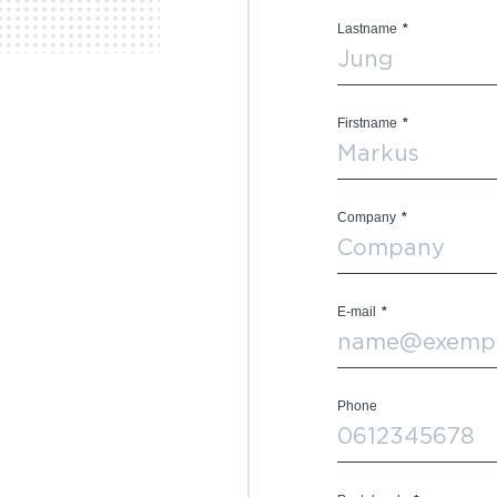
Lastname
*
Firstname
*
Company
*
E-mail
*
Phone