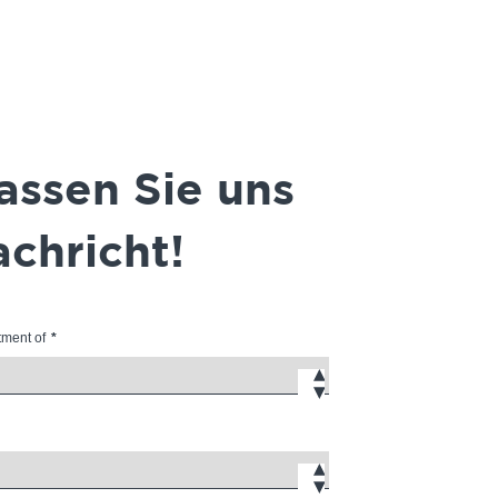
assen Sie uns
achricht!
tment of
*