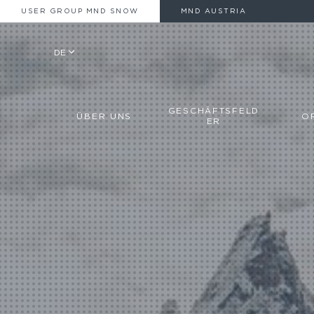
USER GROUP MND SNOW
MND AUSTRIA
DE
GESCHÄFTSFELD
ÜBER UNS
O
ER