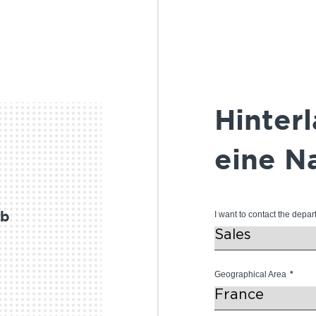
Hinterl
eine N
I want to contact the depar
ob
Geographical Area
*