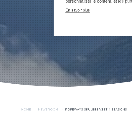
personnaliser le contenu et les publ
En savoir plus
HOME
·
NEWSROOM
·
ROPEWAYS SKULEBERGET 4 SEASONS