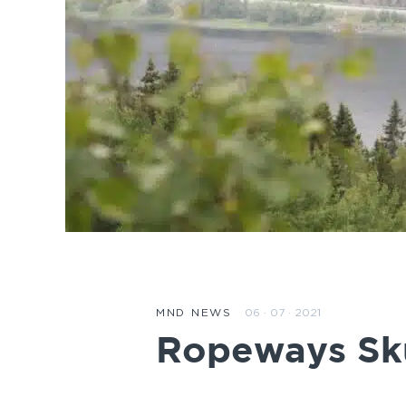
06 · 07 · 2021
MND NEWS
Ropeways Sku