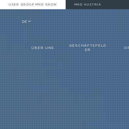
USER GROUP MND SNOW
MND AUSTRIA
DE
GESCHÄFTSFELD
ÜBER UNS
O
ER