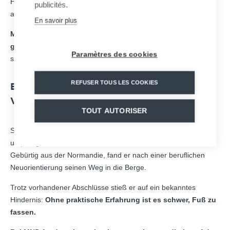
Heute passt der Spitzname mehr denn je – jedoch aus ganz
publicités.
anderen Gründen.
En savoir plus
Mathieu ist zu einer festen Größe in der Werkhalle
geworden
, ein Kollege mit Leidenschaft, Präzision und dem
Paramètres des cookies
ständigen Drang, sich weiterzuentwickeln.
REFUSER TOUS LES COOKIES
EIN UNGEWÖHNLICHER WEG, GEPRÄGT
VOM LERNEN
TOUT AUTORISER
Seit 2017 arbeitet Mathieu als
Schweißer bei MND
, obwohl er
ursprünglich nicht aus der Industrie kommt.
Gebürtig aus der Normandie, fand er nach einer beruflichen
Neuorientierung seinen Weg in die Berge.
Trotz vorhandener Abschlüsse stieß er auf ein bekanntes
Hindernis:
Ohne praktische Erfahrung ist es schwer, Fuß zu
fassen.