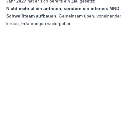
Jahr
2027
hat er sich bereits ein Ziel gesetzt:
Nicht mehr allein antreten, sondern ein internes MND-
Schweißteam aufbauen.
Gemeinsam üben, voneinander
lernen, Erfahrungen weitergeben.
Ich hatte anfangs kaum Mittel. Ich habe viel gelernt. Und ich
bin sicher, gemeinsam können wir noch mehr erreichen.
ZURÜCK ZU NEWSROOM
EIN PROJEKT? EINE