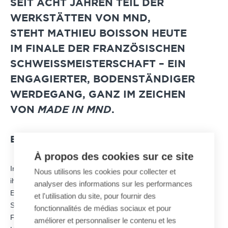
SEIT ACHT JAHREN TEIL DER
WERKSTÄTTEN VON MND,
STEHT
MATHIEU BOISSON
HEUTE
IM
FINALE DER FRANZÖSISCHEN
SCHWEISSMEISTERSCHAFT
– EIN
ENGAGIERTER, BODENSTÄNDIGER
WERDEGANG, GANZ IM ZEICHEN
MADE IN MND
VON
.
EIN SPITZNAME, DER BLEIBT
À propos des cookies sur ce site
In der Werkhalle von MND in Sainte-Hélène-du-Lac nennt man
Nous utilisons les cookies pour collecter et
ihn nur „den Champion“.
analyser des informations sur les performances
Ein Spitzname, der in seinen Anfangstagen entstand – als das
et l'utilisation du site, pour fournir des
Schweißen noch ein Lernprozess voller Fehler… und schneller
fonctionnalités de médias sociaux et pour
Fortschritte war.
améliorer et personnaliser le contenu et les