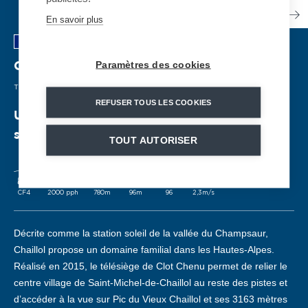
En savoir plus
Paramètres des cookies
Chaillol
| FRANCE
TÉLÉSIÈGE FIXE
| 2017
REFUSER TOUS LES COOKIES
Un télésiège structurant pour le domaine
skiable de Chaillol
TOUT AUTORISER
CF4
2000 pph
780m
96m
96
2,3m/s
Décrite comme la station soleil de la vallée du Champsaur,
Chaillol propose un domaine familial dans les Hautes-Alpes.
Réalisé en 2015, le télésiège de Clot Chenu permet de relier le
centre village de Saint-Michel-de-Chaillol au reste des pistes et
d’accéder à la vue sur Pic du Vieux Chaillol et ses 3163 mètres