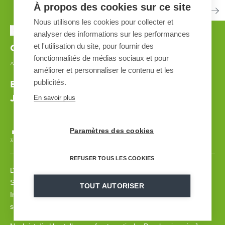
À propos des cookies sur ce site
Nous utilisons les cookies pour collecter et
analyser des informations sur les performances
et l'utilisation du site, pour fournir des
Okutone
| JAPAN
fonctionnalités de médias sociaux et pour
AUTOMATED SNOWMAKING SYSTEM
| 2016-2019
améliorer et personnaliser le contenu et les
publicités.
Erste automatische Beschneiungsanlage
En savoir plus
Japans
Paramètres des cookies
3 500 m
2 - 120 m3/h
20
20
GSS V7
REFUSER TOUS LES COOKIES
Die Skiregion Okutone, ein Pionier bei der Wiederbelebung des
Skisports in Japan, hat 2016 eine Modernisierung ihrer
TOUT AUTORISER
Infrastrukturen in Angriff genommen, um die Betriebskosten zu
senken.