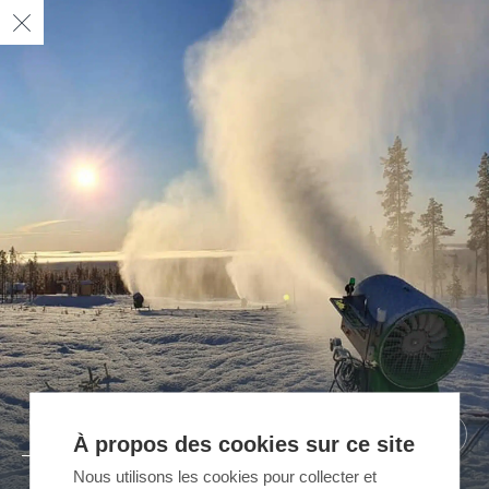
04
05
02
03
01
/ 05
/ 05
/ 05
/ 05
/ 05
À propos des cookies sur ce site
Nous utilisons les cookies pour collecter et