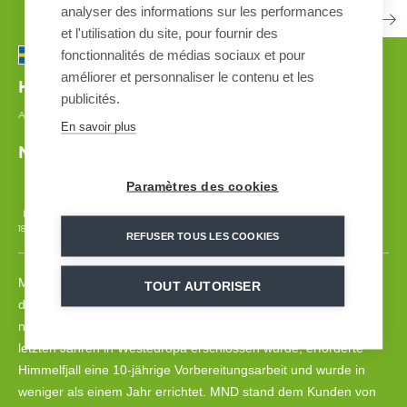
analyser des informations sur les performances
et l'utilisation du site, pour fournir des
fonctionnalités de médias sociaux et pour
améliorer et personnaliser le contenu et les
Himmelfjall
| SCHWEDEN
publicités.
AUTOMATED SNOWMAKING SYSTEM
| 2019
En savoir plus
Neue Skigebiete in Europa
Paramètres des cookies
18 000 m
3 - 1350 m3/h
31
168
GSS V7
REFUSER TOUS LES COOKIES
Maßgeschneiderte Begleitung im Skigebiet Himmelfjall, einer
TOUT AUTORISER
der weitläufigsten Skiregionen in Schweden, nur zwei Jahre
nach der Eröffnung. Als einziges neues Skigebiet, das in den
letzten Jahren in Westeuropa erschlossen wurde, erforderte
Himmelfjall eine 10-jährige Vorbereitungsarbeit und wurde in
weniger als einem Jahr errichtet. MND stand dem Kunden von