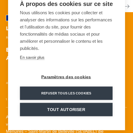
À propos des cookies sur ce site
Nous utilisons les cookies pour collecter et
analyser des informations sur les performances
et l'utilisation du site, pour fournir des
Les Ménuires
| FRANKREICH
fonctionnalités de médias sociaux et pour
PARAVALANCHE - GAZEX - DAISYBELL
| 2017
améliorer et personnaliser le contenu et les
publicités.
Ergänzende Lösung zu den vorbeugenden
En savoir plus
Auslösesystemen
Paramètres des cookies
AVALANCHE
PARAVALANCHES CBH®
35 GAZEX™GAZFLEX™
REFUSER TOUS LES COOKIES
1 DAISYBELL™
SKI RESORT
NO EXPLOSIVES
TOUT AUTORISER
Als Pionier bei der Wahl gasbasierter Lawinenauslösesysteme
von MND wollte die Société des Remontées Mécaniques Les
Ménuires – Saint-Martin de Belleville (SEVABEL) die