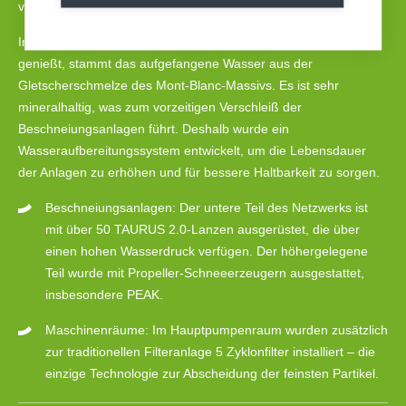
voll auf MND.
Im Skigebiet Grands-Montets, das in Frankreich Kultstatus
genießt, stammt das aufgefangene Wasser aus der
Gletscherschmelze des Mont-Blanc-Massivs. Es ist sehr
mineralhaltig, was zum vorzeitigen Verschleiß der
Beschneiungsanlagen führt. Deshalb wurde ein
Wasseraufbereitungssystem entwickelt, um die Lebensdauer
der Anlagen zu erhöhen und für bessere Haltbarkeit zu sorgen.
Beschneiungsanlagen: Der untere Teil des Netzwerks ist
mit über 50 TAURUS 2.0-Lanzen ausgerüstet, die über
einen hohen Wasserdruck verfügen. Der höhergelegene
Teil wurde mit Propeller-Schneeerzeugern ausgestattet,
insbesondere PEAK.
Maschinenräume: Im Hauptpumpenraum wurden zusätzlich
zur traditionellen Filteranlage 5 Zyklonfilter installiert – die
einzige Technologie zur Abscheidung der feinsten Partikel.