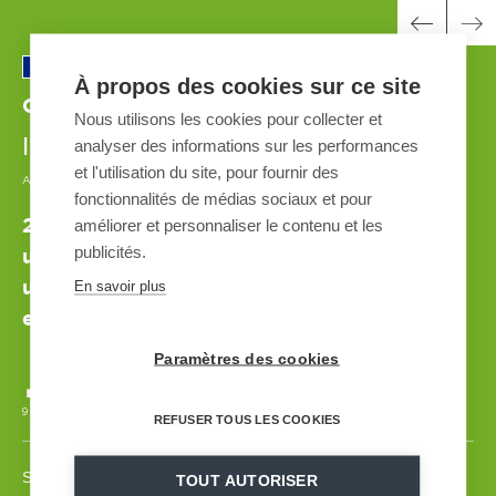
À propos des cookies sur ce site
Chamonix - Les Grands Montets
Nous utilisons les cookies pour collecter et
analyser des informations sur les performances
| FRANKREICH
et l'utilisation du site, pour fournir des
AUTOMATED SNOWMAKING SYSTEM
| 1996-2020
fonctionnalités de médias sociaux et pour
améliorer et personnaliser le contenu et les
25-jährige Zusammenarbeit zwischen MND
publicités.
und Chamonix – eine einzigartige Lösung,
En savoir plus
um die Lebensfähigkeit der Anlagen zu
erhöhen
Paramètres des cookies
9 420 m
3 - 500 m3/h
39
55
GSS V7
CYCLONIC FILTRATION
REFUSER TOUS LES COOKIES
Seit 1996 vertraut Chamonix bei allen Fragen der Beschneiung
TOUT AUTORISER